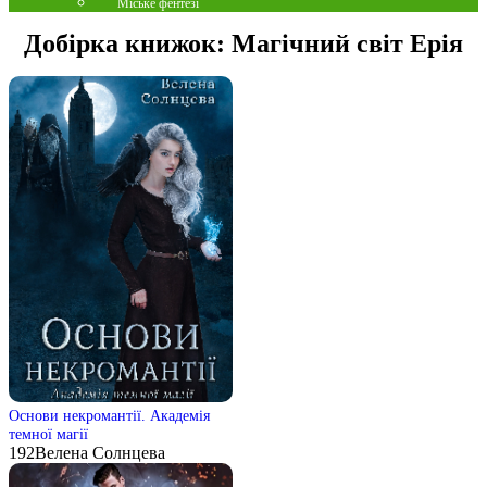
Міське фентезі
Добірка книжок:
Магічний світ Ерія
Основи некромантії. Академія
темної магії
192
Велена Солнцева