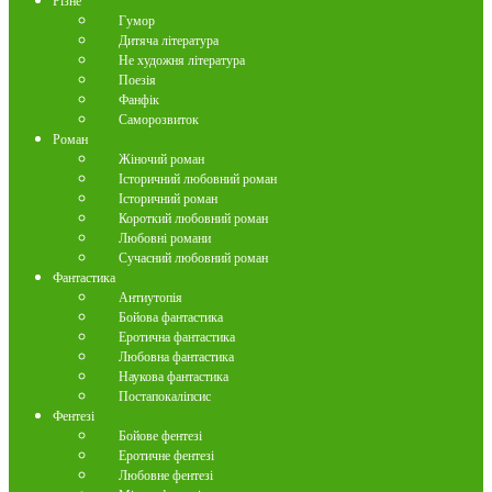
Різне
Гумор
Дитяча література
Не художня література
Поезія
Фанфік
Саморозвиток
Роман
Жіночий роман
Історичний любовний роман
Історичний роман
Короткий любовний роман
Любовні романи
Сучасний любовний роман
Фантастика
Антиутопія
Бойова фантастика
Еротична фантастика
Любовна фантастика
Наукова фантастика
Постапокаліпсис
Фентезі
Бойове фентезі
Еротичне фентезі
Любовне фентезі