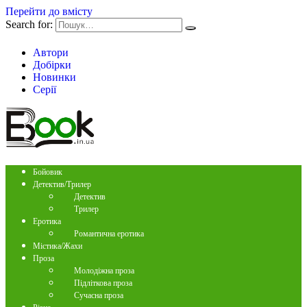
Перейти до вмісту
Search for:
Автори
Добірки
Новинки
Серії
Бойовик
Детектив/Трилер
Детектив
Трилер
Еротика
Романтична еротика
Містика/Жахи
Проза
Молодіжна проза
Підліткова проза
Сучасна проза