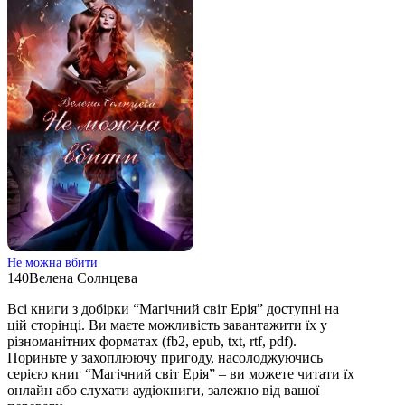
Не можна вбити
140
Велена Солнцева
Всі книги з добірки “Магічний світ Ерія” доступні на
цій сторінці. Ви маєте можливість завантажити їх у
різноманітних форматах (fb2, epub, txt, rtf, pdf).
Пориньте у захоплюючу пригоду, насолоджуючись
серією книг “Магічний світ Ерія” – ви можете читати їх
онлайн або слухати аудіокниги, залежно від вашої