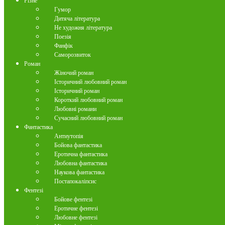
Різне
Гумор
Дитяча література
Не художня література
Поезія
Фанфік
Саморозвиток
Роман
Жіночий роман
Історичний любовний роман
Історичний роман
Короткий любовний роман
Любовні романи
Сучасний любовний роман
Фантастика
Антиутопія
Бойова фантастика
Еротична фантастика
Любовна фантастика
Наукова фантастика
Постапокаліпсис
Фентезі
Бойове фентезі
Еротичне фентезі
Любовне фентезі