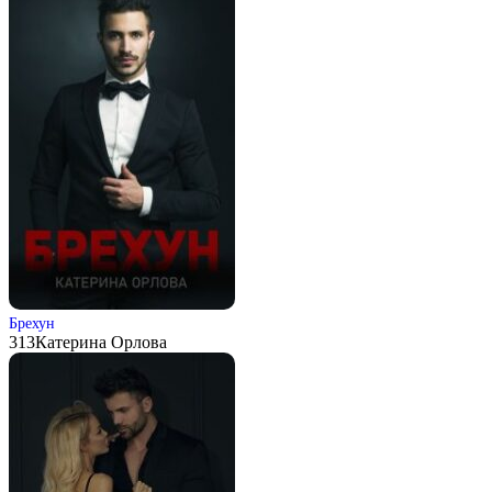
Брехун
313
Катерина Орлова