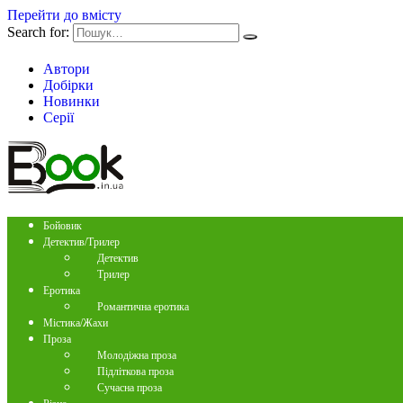
Перейти до вмісту
Search for:
Автори
Добірки
Новинки
Серії
Бойовик
Детектив/Трилер
Детектив
Трилер
Еротика
Романтична еротика
Містика/Жахи
Проза
Молодіжна проза
Підліткова проза
Сучасна проза