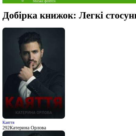
Міське фентезі
Добірка книжок:
Легкі стосун
Каяття
292
Катерина Орлова