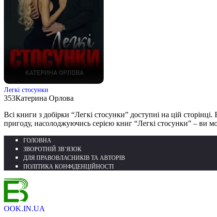
Легкі стосунки
353
Катерина Орлова
Всі книги з добірки “Легкі стосунки” доступні на цій сторінці. 
пригоду, насолоджуючись серією книг “Легкі стосунки” – ви мо
ГОЛОВНА
ЗВОРОТНІЙ ЗВ’ЯЗОК
ДЛЯ ПРАВОВЛАСНИКІВ ТА АВТОРІВ
ПОЛІТИКА КОНФІДЕНЦІЙНОСТІ
OOK.IN.UA