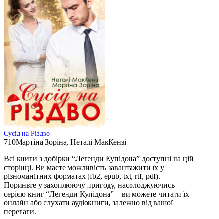
Сусід на Різдво
710
Мартіна Зоріна, Неталі МакКензі
Всі книги з добірки “Легенди Купідона” доступні на цій
сторінці. Ви маєте можливість завантажити їх у
різноманітних форматах (fb2, epub, txt, rtf, pdf).
Пориньте у захоплюючу пригоду, насолоджуючись
серією книг “Легенди Купідона” – ви можете читати їх
онлайн або слухати аудіокниги, залежно від вашої
переваги.