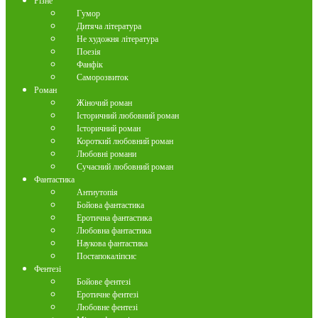
Різне
Гумор
Дитяча література
Не художня література
Поезія
Фанфік
Саморозвиток
Роман
Жіночий роман
Історичний любовний роман
Історичний роман
Короткий любовний роман
Любовні романи
Сучасний любовний роман
Фантастика
Антиутопія
Бойова фантастика
Еротична фантастика
Любовна фантастика
Наукова фантастика
Постапокаліпсис
Фентезі
Бойове фентезі
Еротичне фентезі
Любовне фентезі