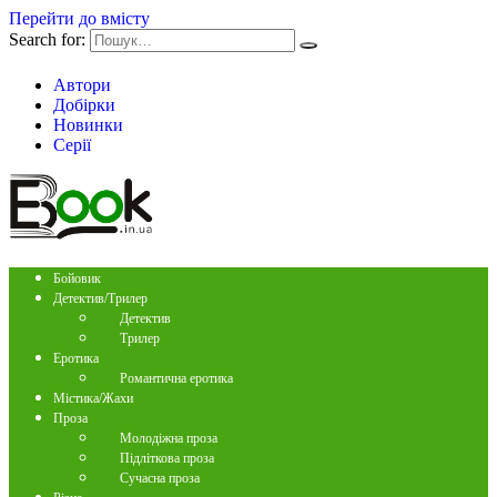
Перейти до вмісту
Search for:
Автори
Добірки
Новинки
Серії
Бойовик
Детектив/Трилер
Детектив
Трилер
Еротика
Романтична еротика
Містика/Жахи
Проза
Молодіжна проза
Підліткова проза
Сучасна проза