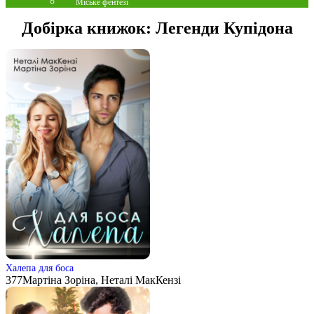
Міське фентезі
Добірка книжок:
Легенди Купідона
Халепа для боса
377
Мартіна Зоріна, Неталі МакКензі