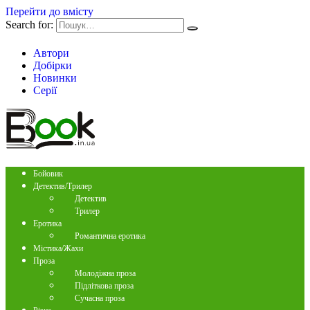
Перейти до вмісту
Search for:
Автори
Добірки
Новинки
Серії
Бойовик
Детектив/Трилер
Детектив
Трилер
Еротика
Романтична еротика
Містика/Жахи
Проза
Молодіжна проза
Підліткова проза
Сучасна проза