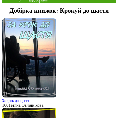
Міське фентезі
Добірка книжок:
Крокуй до щастя
За крок до щастя
160
Тетяна Овчіннікова