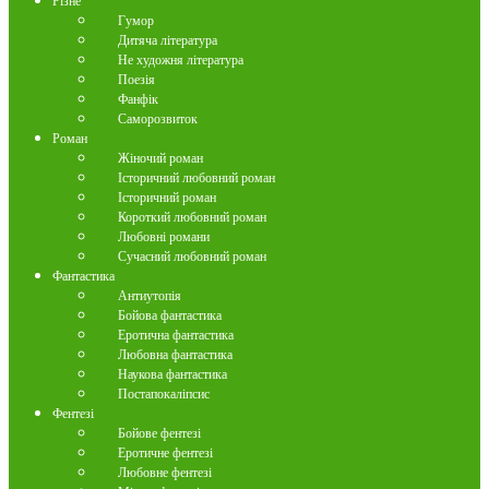
Різне
Гумор
Дитяча література
Не художня література
Поезія
Фанфік
Саморозвиток
Роман
Жіночий роман
Історичний любовний роман
Історичний роман
Короткий любовний роман
Любовні романи
Сучасний любовний роман
Фантастика
Антиутопія
Бойова фантастика
Еротична фантастика
Любовна фантастика
Наукова фантастика
Постапокаліпсис
Фентезі
Бойове фентезі
Еротичне фентезі
Любовне фентезі