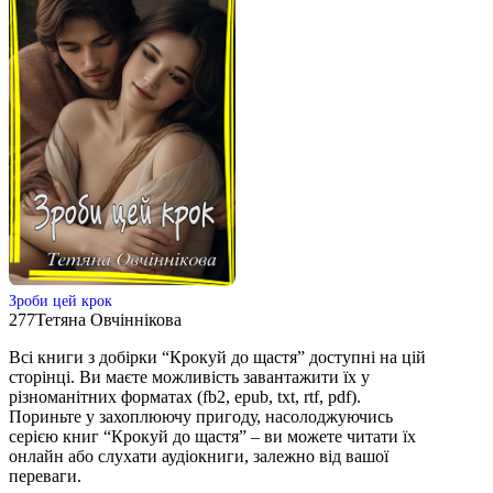
Зроби цей крок
277
Тетяна Овчіннікова
Всі книги з добірки “Крокуй до щастя” доступні на цій
сторінці. Ви маєте можливість завантажити їх у
різноманітних форматах (fb2, epub, txt, rtf, pdf).
Пориньте у захоплюючу пригоду, насолоджуючись
серією книг “Крокуй до щастя” – ви можете читати їх
онлайн або слухати аудіокниги, залежно від вашої
переваги.