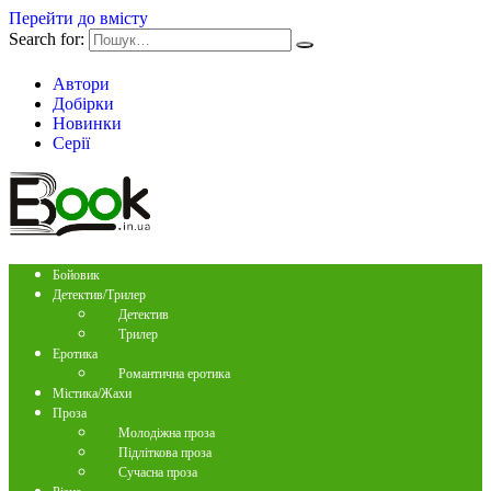
Перейти до вмісту
Search for:
Автори
Добірки
Новинки
Серії
Бойовик
Детектив/Трилер
Детектив
Трилер
Еротика
Романтична еротика
Містика/Жахи
Проза
Молодіжна проза
Підліткова проза
Сучасна проза