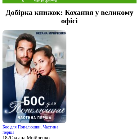
Міське фентезі
Добірка книжок:
Кохання у великому
офісі
Бос для Попелюшки. Частина
перша
182
Оксана Мрійченко