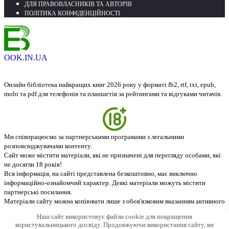
ДЛЯ ПРАВОВЛАСНИКІВ ТА АВТОРІВ
ПОЛІТИКА КОНФІДЕНЦІЙНОСТІ
OOK.IN.UA
Онлайн бібліотека найкращих книг 2026 року у форматі fb2, rtf, txt, epub,
mobi та pdf для телефонів та планшетів за рейтингами та відгуками читачів.
Ми співпрацюємо за партнерськими програмами з легальними
розповсюджувачами контенту.
Сайт може містити матеріали, які не призначені для перегляду особами, які
не досягли 18 років!
Вся інформація, на сайті представлена безкоштовно, має виключно
інформаційно-ознайомчий характер. Деякі матеріали можуть містити
партнерські посилання.
Матеріали сайту можна копіювати лише з обов'язковим вказанням активного
посилання на джерело - ebook.in.ua. © 2026
Наш сайт використовує файли cookie для покращення
користувальницького досвіду. Продовжуючи використання сайту, ви