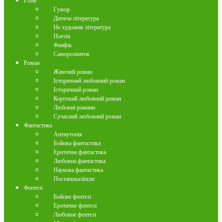
Різне
Гумор
Дитяча література
Не художня література
Поезія
Фанфік
Саморозвиток
Роман
Жіночий роман
Історичний любовний роман
Історичний роман
Короткий любовний роман
Любовні романи
Сучасний любовний роман
Фантастика
Антиутопія
Бойова фантастика
Еротична фантастика
Любовна фантастика
Наукова фантастика
Постапокаліпсис
Фентезі
Бойове фентезі
Еротичне фентезі
Любовне фентезі