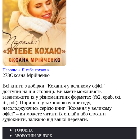
Пароль: « Я тебе кохаю »
273
Оксана Мрійченко
Всі книги з добірки “Кохання у великому офісі”
доступні на цій сторінці. Ви маєте можливість
завантажити їх у різноманітних форматах (fb2, epub, txt,
rtf, pdf). Пориньте у захоплюючу пригоду,
насолоджуючись серією книг “Кохання у великому
офісі” – ви можете читати їх онлайн або слухати
аудіокниги, залежно від вашої переваги.
ГОЛОВНА
ЗВОРОТНІЙ ЗВ’ЯЗОК