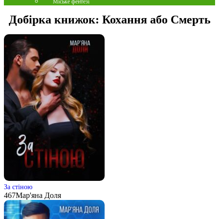
Міське фентезі
Добірка книжок:
Кохання або Смерть
За стіною
467
Мар'яна Доля