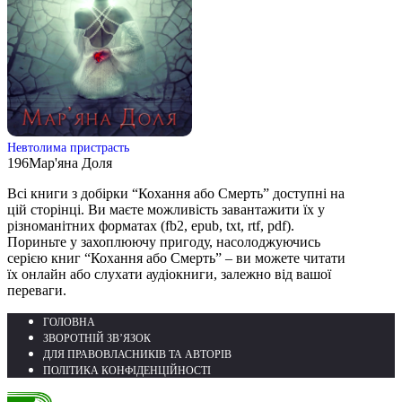
Невтолима пристрасть
196
Мар'яна Доля
Всі книги з добірки “Кохання або Смерть” доступні на
цій сторінці. Ви маєте можливість завантажити їх у
різноманітних форматах (fb2, epub, txt, rtf, pdf).
Пориньте у захоплюючу пригоду, насолоджуючись
серією книг “Кохання або Смерть” – ви можете читати
їх онлайн або слухати аудіокниги, залежно від вашої
переваги.
ГОЛОВНА
ЗВОРОТНІЙ ЗВ’ЯЗОК
ДЛЯ ПРАВОВЛАСНИКІВ ТА АВТОРІВ
ПОЛІТИКА КОНФІДЕНЦІЙНОСТІ