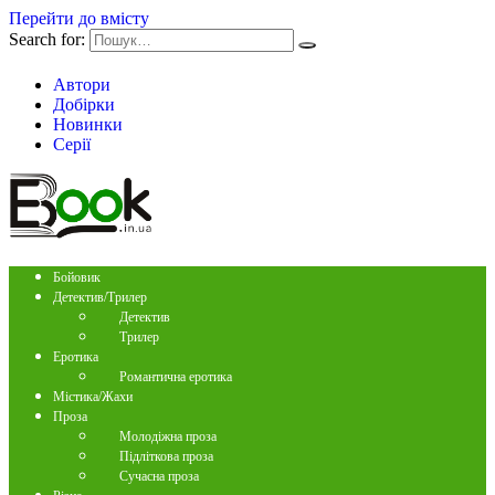
Перейти до вмісту
Search for:
Автори
Добірки
Новинки
Серії
Бойовик
Детектив/Трилер
Детектив
Трилер
Еротика
Романтична еротика
Містика/Жахи
Проза
Молодіжна проза
Підліткова проза
Сучасна проза