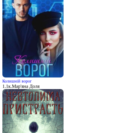
Колишній ворог
1.1к.
Мар'яна Доля