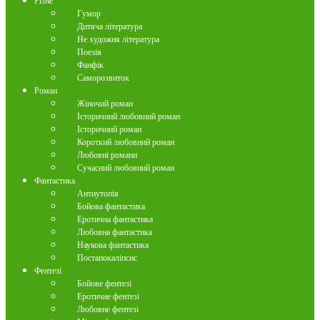
Різне
Гумор
Дитяча література
Не художня література
Поезія
Фанфік
Саморозвиток
Роман
Жіночий роман
Історичний любовний роман
Історичний роман
Короткий любовний роман
Любовні романи
Сучасний любовний роман
Фантастика
Антиутопія
Бойова фантастика
Еротична фантастика
Любовна фантастика
Наукова фантастика
Постапокаліпсис
Фентезі
Бойове фентезі
Еротичне фентезі
Любовне фентезі