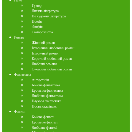
Різне
Гумор
Дитяча література
Не художня література
Поезія
Фанфік
Саморозвиток
Роман
Жіночий роман
Історичний любовний роман
Історичний роман
Короткий любовний роман
Любовні романи
Сучасний любовний роман
Фантастика
Антиутопія
Бойова фантастика
Еротична фантастика
Любовна фантастика
Наукова фантастика
Постапокаліпсис
Фентезі
Бойове фентезі
Еротичне фентезі
Любовне фентезі