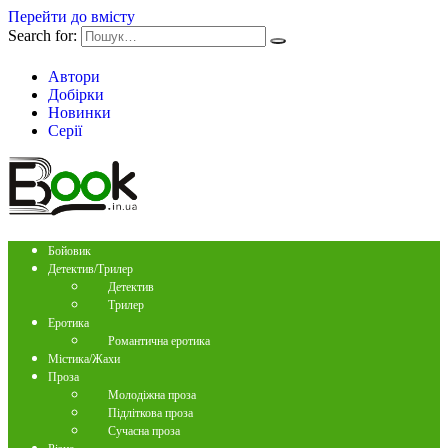
Перейти до вмісту
Search for:
Автори
Добірки
Новинки
Серії
Бойовик
Детектив/Трилер
Детектив
Трилер
Еротика
Романтична еротика
Містика/Жахи
Проза
Молодіжна проза
Підліткова проза
Сучасна проза