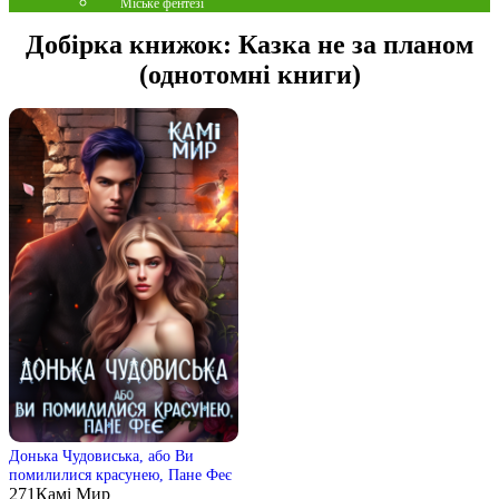
Міське фентезі
Добірка книжок:
Казка не за планом
(однотомні книги)
Донька Чудовиська, або Ви
помилилися красунею, Пане Феє
271
Камі Мир