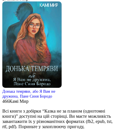
Донька темряви, або Я Вам не
дружина, Пане Синя Бородо
466
Камі Мир
Всі книги з добірки “Казка не за планом (однотомні
книги)” доступні на цій сторінці. Ви маєте можливість
завантажити їх у різноманітних форматах (fb2, epub, txt,
rtf, pdf). Пориньте у захоплюючу пригоду,