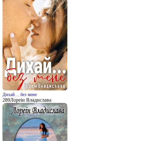
Дихай… без мене
289
Лореін Владислава