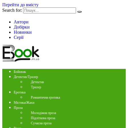
Перейти до вмісту
Search for:
Автори
Добірки
Новинки
Серії
Бойовик
Детектив/Трилер
Детектив
Трилер
Еротика
Романтична еротика
Містика/Жахи
Проза
Молодіжна проза
Підліткова проза
Сучасна проза