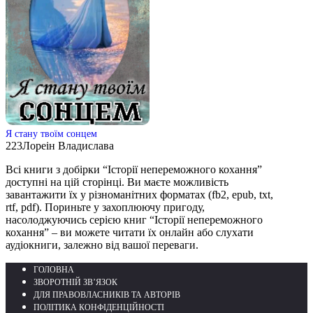
Я стану твоїм сонцем
223
Лореін Владислава
Всі книги з добірки “Історії непереможного кохання”
доступні на цій сторінці. Ви маєте можливість
завантажити їх у різноманітних форматах (fb2, epub, txt,
rtf, pdf). Пориньте у захоплюючу пригоду,
насолоджуючись серією книг “Історії непереможного
кохання” – ви можете читати їх онлайн або слухати
аудіокниги, залежно від вашої переваги.
ГОЛОВНА
ЗВОРОТНІЙ ЗВ’ЯЗОК
ДЛЯ ПРАВОВЛАСНИКІВ ТА АВТОРІВ
ПОЛІТИКА КОНФІДЕНЦІЙНОСТІ