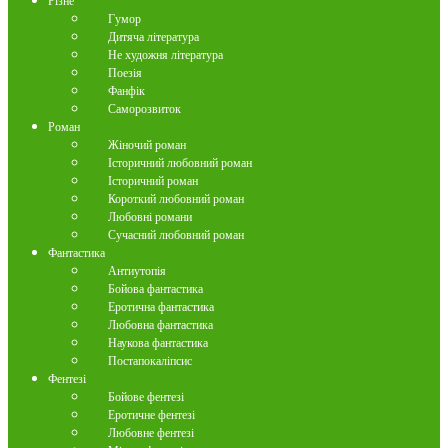
Різне
Гумор
Дитяча література
Не художня література
Поезія
Фанфік
Саморозвиток
Роман
Жіночий роман
Історичний любовний роман
Історичний роман
Короткий любовний роман
Любовні романи
Сучасний любовний роман
Фантастика
Антиутопія
Бойова фантастика
Еротична фантастика
Любовна фантастика
Наукова фантастика
Постапокаліпсис
Фентезі
Бойове фентезі
Еротичне фентезі
Любовне фентезі