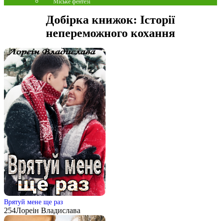
Міське фентезі
Добірка книжок:
Історії
непереможного кохання
Врятуй мене ще раз
254
Лореін Владислава