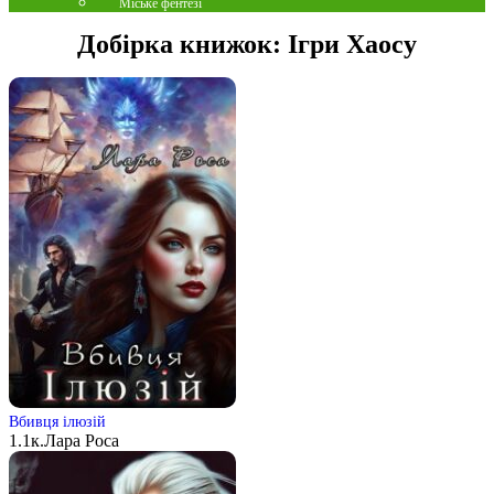
Міське фентезі
Добірка книжок:
Ігри Хаосу
Вбивця ілюзій
1.1к.
Лара Роса