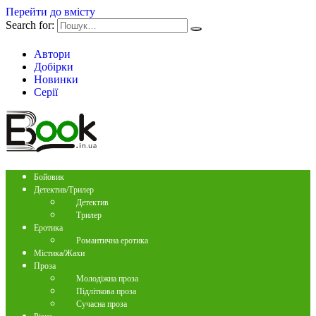
Перейти до вмісту
Search for:
Автори
Добірки
Новинки
Серії
Бойовик
Детектив/Трилер
Детектив
Трилер
Еротика
Романтична еротика
Містика/Жахи
Проза
Молодіжна проза
Підліткова проза
Сучасна проза