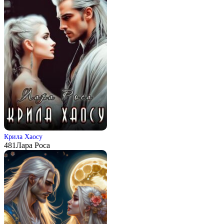
Крила Хаосу
481
Лара Роса