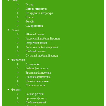
Різне
Гумор
Дитяча література
Не художня література
Поезія
Фанфік
Саморозвиток
Роман
Жіночий роман
Історичний любовний роман
Історичний роман
Короткий любовний роман
Любовні романи
Сучасний любовний роман
Фантастика
Антиутопія
Бойова фантастика
Еротична фантастика
Любовна фантастика
Наукова фантастика
Постапокаліпсис
Фентезі
Бойове фентезі
Еротичне фентезі
Любовне фентезі