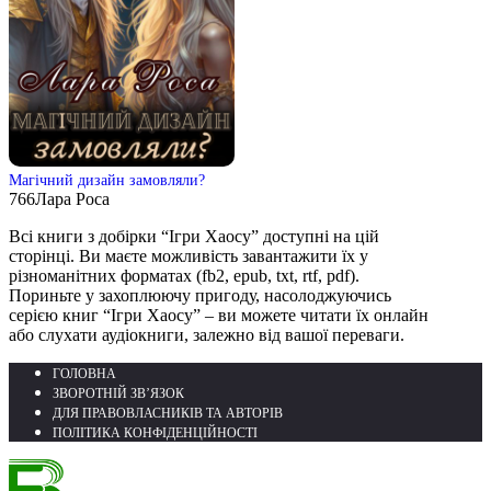
Магічний дизайн замовляли?
766
Лара Роса
Всі книги з добірки “Ігри Хаосу” доступні на цій
сторінці. Ви маєте можливість завантажити їх у
різноманітних форматах (fb2, epub, txt, rtf, pdf).
Пориньте у захоплюючу пригоду, насолоджуючись
серією книг “Ігри Хаосу” – ви можете читати їх онлайн
або слухати аудіокниги, залежно від вашої переваги.
ГОЛОВНА
ЗВОРОТНІЙ ЗВ’ЯЗОК
ДЛЯ ПРАВОВЛАСНИКІВ ТА АВТОРІВ
ПОЛІТИКА КОНФІДЕНЦІЙНОСТІ