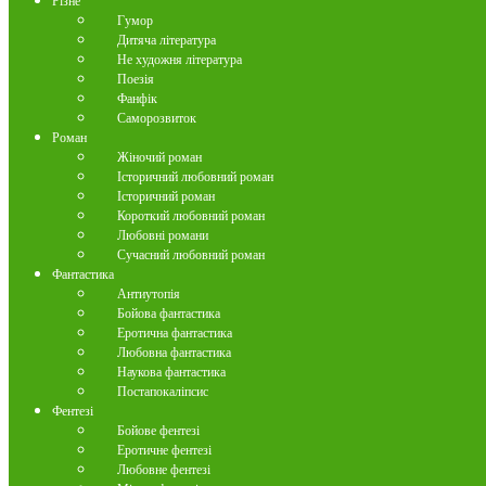
Різне
Гумор
Дитяча література
Не художня література
Поезія
Фанфік
Саморозвиток
Роман
Жіночий роман
Історичний любовний роман
Історичний роман
Короткий любовний роман
Любовні романи
Сучасний любовний роман
Фантастика
Антиутопія
Бойова фантастика
Еротична фантастика
Любовна фантастика
Наукова фантастика
Постапокаліпсис
Фентезі
Бойове фентезі
Еротичне фентезі
Любовне фентезі