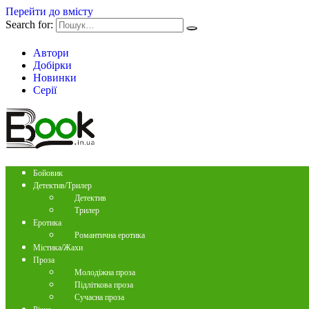
Перейти до вмісту
Search for:
Автори
Добірки
Новинки
Серії
Бойовик
Детектив/Трилер
Детектив
Трилер
Еротика
Романтична еротика
Містика/Жахи
Проза
Молодіжна проза
Підліткова проза
Сучасна проза