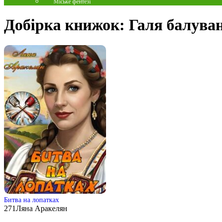
Міське фентезі
Добірка книжок:
Галя балува
Битва на лопатках
271
Ляна Аракелян