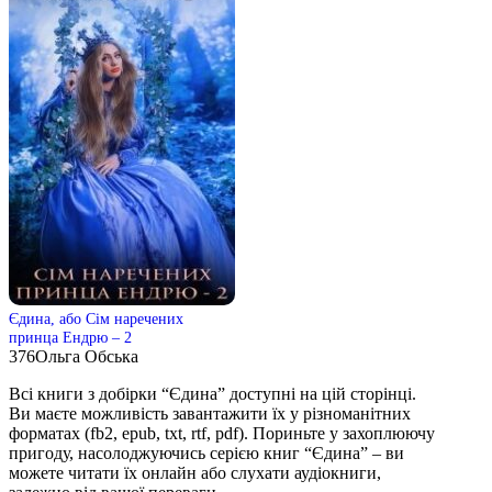
Єдина, або Сім наречених
принца Ендрю – 2
376
Ольга Обська
Всі книги з добірки “Єдина” доступні на цій сторінці.
Ви маєте можливість завантажити їх у різноманітних
форматах (fb2, epub, txt, rtf, pdf). Пориньте у захоплюючу
пригоду, насолоджуючись серією книг “Єдина” – ви
можете читати їх онлайн або слухати аудіокниги,