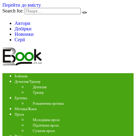
Перейти до вмісту
Search for:
Автори
Добірки
Новинки
Серії
Бойовик
Детектив/Трилер
Детектив
Трилер
Еротика
Романтична еротика
Містика/Жахи
Проза
Молодіжна проза
Підліткова проза
Сучасна проза