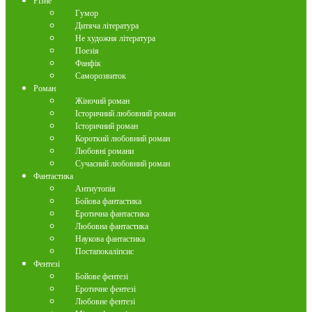
Різне
Гумор
Дитяча література
Не художня література
Поезія
Фанфік
Саморозвиток
Роман
Жіночий роман
Історичний любовний роман
Історичний роман
Короткий любовний роман
Любовні романи
Сучасний любовний роман
Фантастика
Антиутопія
Бойова фантастика
Еротична фантастика
Любовна фантастика
Наукова фантастика
Постапокаліпсис
Фентезі
Бойове фентезі
Еротичне фентезі
Любовне фентезі