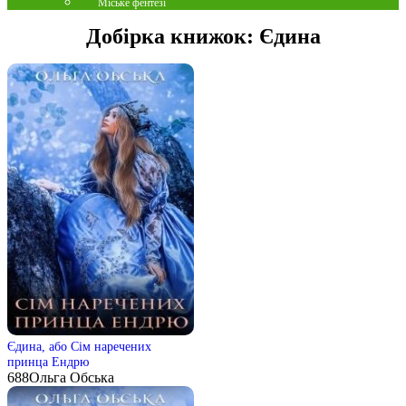
Міське фентезі
Добірка книжок:
Єдина
Єдина, або Сім наречених
принца Ендрю
688
Ольга Обська