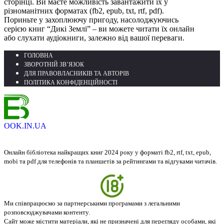
сторінці. Ви маєте можливість завантажити їх у
різноманітних форматах (fb2, epub, txt, rtf, pdf).
Пориньте у захоплюючу пригоду, насолоджуючись
серією книг “Дикі Землі” – ви можете читати їх онлайн
або слухати аудіокниги, залежно від вашої переваги.
ГОЛОВНА
ЗВОРОТНІЙ ЗВ’ЯЗОК
ДЛЯ ПРАВОВЛАСНИКІВ ТА АВТОРІВ
ПОЛІТИКА КОНФІДЕНЦІЙНОСТІ
OOK.IN.UA
Онлайн бібліотека найкращих книг 2024 року у форматі fb2, rtf, txt, epub,
mobi та pdf для телефонів та планшетів за рейтингами та відгуками читачів.
Ми співпрацюємо за партнерськими програмами з легальними
розповсюджувачами контенту.
Сайт може містити матеріали, які не призначені для перегляду особами, які