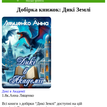
Міське фентезі
Добірка книжок:
Дикі Землі
Дикі в Академії
1.8к.
Анна Лященко
Всі книги з добірки “Дикі Землі” доступні на цій