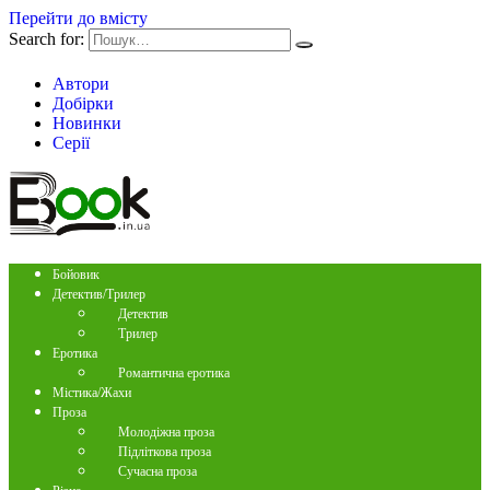
Перейти до вмісту
Search for:
Автори
Добірки
Новинки
Серії
Бойовик
Детектив/Трилер
Детектив
Трилер
Еротика
Романтична еротика
Містика/Жахи
Проза
Молодіжна проза
Підліткова проза
Сучасна проза