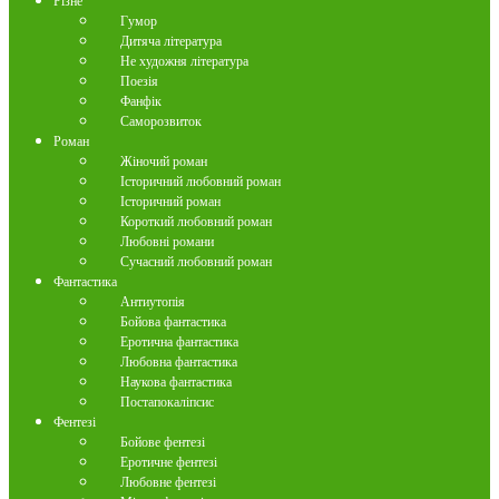
Різне
Гумор
Дитяча література
Не художня література
Поезія
Фанфік
Саморозвиток
Роман
Жіночий роман
Історичний любовний роман
Історичний роман
Короткий любовний роман
Любовні романи
Сучасний любовний роман
Фантастика
Антиутопія
Бойова фантастика
Еротична фантастика
Любовна фантастика
Наукова фантастика
Постапокаліпсис
Фентезі
Бойове фентезі
Еротичне фентезі
Любовне фентезі