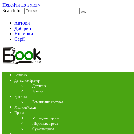
Перейти до вмісту
Search for:
Автори
Добірки
Новинки
Серії
Бойовик
Детектив/Трилер
Детектив
Трилер
Еротика
Романтична еротика
Містика/Жахи
Проза
Молодіжна проза
Підліткова проза
Сучасна проза