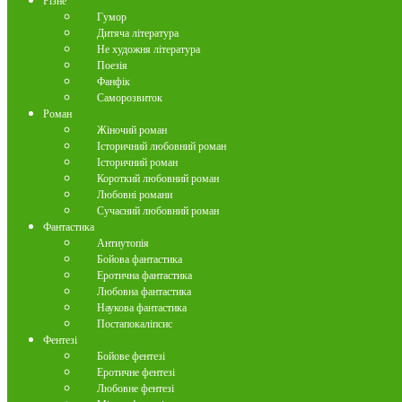
Різне
Гумор
Дитяча література
Не художня література
Поезія
Фанфік
Саморозвиток
Роман
Жіночий роман
Історичний любовний роман
Історичний роман
Короткий любовний роман
Любовні романи
Сучасний любовний роман
Фантастика
Антиутопія
Бойова фантастика
Еротична фантастика
Любовна фантастика
Наукова фантастика
Постапокаліпсис
Фентезі
Бойове фентезі
Еротичне фентезі
Любовне фентезі