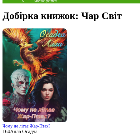
Міське фентезі
Добірка книжок:
Чар Світ
Чому не літає Жар-Птах?
164
Алла Осадча